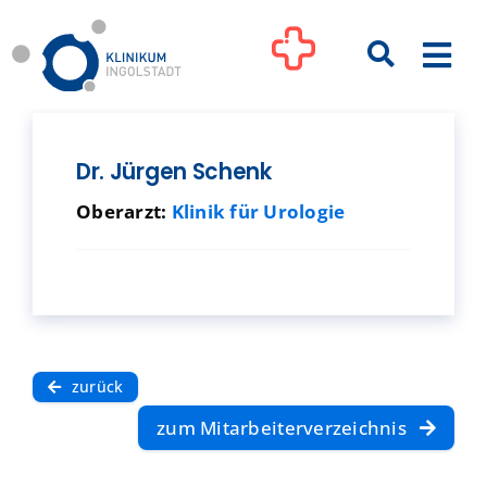
Zum
Inhalt
Togg
springen
Navi
Kliniken
Dr. Jürgen Schenk
Oberarzt:
Klinik für Urologie
Ihre Gesundheit
Patienten & Besucher
Pflege
zurück
zum Mitarbeiterverzeichnis
Unternehmen