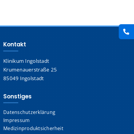
Presse
Kontakt
Kontakt
Karriere
Klinikum Ingolstadt
Suche
Krumenauerstraße 25
nach:
85049 Ingolstadt
Sonstiges
Datenschutzerklärung
Impressum
Medizinproduktsicherheit