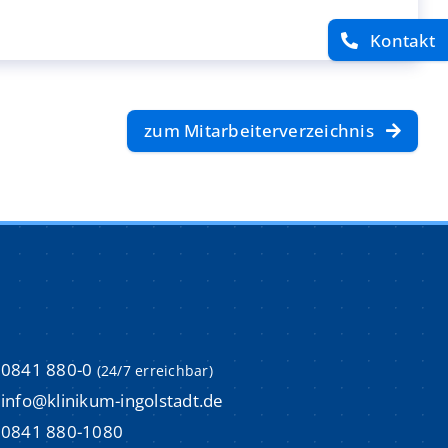
Kontakt
imulations-und Weiterbildungszentrum (ISI)
imulations-und Weiterbildungszentrum (ISI)
um
um
zum Mitarbeiterverzeichnis
m
m
Aktuelle Stellenangebote
Aktuelle Stellenangebote
m
m
Initiativbewerbungen
Initiativbewerbungen
Bewerbungsprozess & Tipps
Bewerbungsprozess & Tipps
trum
trum
0841 880-0
(24/7 erreichbar)
info@klinikum-ingolstadt.de
0841 880-1080