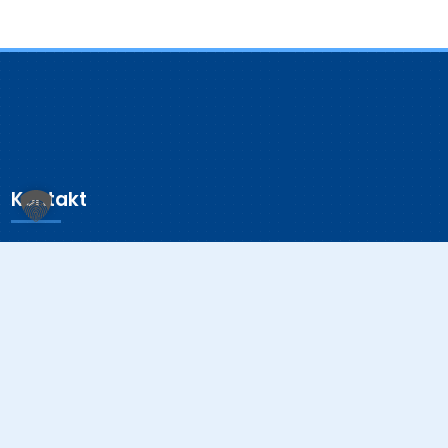
Kontakt
Klinikum Ingolstadt
Krumenauerstraße 25
85049 Ingolstadt
Sonstiges
Datenschutzerklärung