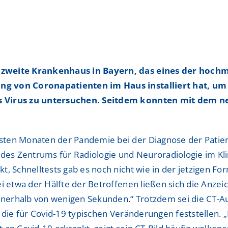
Hospitationen
Hospitationen
ShuntZentrum
ShuntZentrum
Sportmedizinisches Ze
Sportmedizinisches Ze
Studienzentrum
Studienzentrum
as zweite Krankenhaus in Bayern, das eines der h
ng von Coronapatienten im Haus installiert hat, um 
TraumaZentrum
TraumaZentrum
as Virus zu untersuchen. Seitdem konnten mit dem n
Viszeralonkologisches
Viszeralonkologisches
ologie & Immonologie
ologie & Immonologie
sten Monaten der Pandemie bei der Diagnose der Patien
ter des Zentrums für Radiologie und Neuroradiologie im K
, Schnelltests gab es noch nicht wie in der jetzigen Fo
i etwa der Hälfte der Betroffenen ließen sich die Anzei
innerhalb von wenigen Sekunden.“ Trotzdem sei die CT-A
 die für Covid-19 typischen Veränderungen feststellen. „