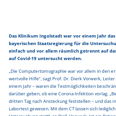
Praktika
Praktika
Neurochirurgie
Neurochirurgie
Freiwilligendienste
Freiwilligendienste
Neurologie
Neurologie
Nuklearmedizin
Nuklearmedizin
Das Klinikum Ingolstadt war vor einem Jahr d
Orthopädie und Unfallchirurgie
Orthopädie und Unfallchirurgie
bayerischen Staatsregierung für die Untersuchu
einfach und vor allem räumlich getrennt auf d
Physikalische und Rehabilitative Medizin
Physikalische und Rehabilitative Medizin
auf Covid-19 untersucht werden.
Pneumologie, Beatmungsmedizin, Thorakale Onk
Pneumologie, Beatmungsmedizin, Thorakale Onk
„Die Computertomographie war vor allem in den er
Radiologie und Neuroradiologie
Radiologie und Neuroradiologie
wertvolle Hilfe“, sagt Prof. Dr. Dierk Vorwerk, Lei
einem Jahr – waren die Testmöglichkeiten beschränkt
Strahlentherapie und radiologische Onkologie
Strahlentherapie und radiologische Onkologie
darüber geben, ob eine Corona-Infektion vorlag. „Be
Urologie
Urologie
dritten Tag nach Ansteckung feststellen – und das 
Labortest gewesen. Mit dem CT lassen sich lediglich