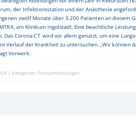
eiligten Abteilungen vor einem Jahr in Rekordzeit real
m, der Infektionsstation und der Anästhesie angeforde
ngenen zwölf Monate über 3.200 Patienten an diesem Ge
: MTRA, am Klinikum Ingolstadt. Eine beachtliche Leistu
. Das Corona-CT wird vor allem genutzt, um eine Lungen
 Verlauf der Krankheit zu untersuchen. „Wir können dam
sagt Vorwerk.
024
|
Kategorien:
Pressemitteilungen