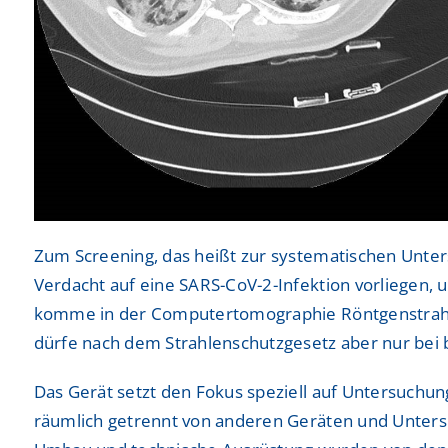
Zum Screening, das heißt zur systematischen Unters
Verdacht auf eine SARS-CoV-2-Infektion vorliegen, 
komme in der Computertomographie Röntgenstrahlun
dürfe nach dem Strahlenschutzgesetz aber nur be
Das Gerät setzt den Fokus speziell auf Untersuchun
räumlich getrennt von anderen Geräten und Untersuc