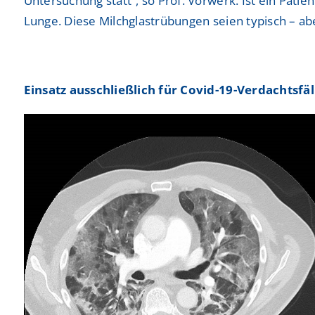
Untersuchung statt“, so Prof. Vorwerk. Ist ein Pati
Lunge. Diese Milchglastrübungen seien typisch – aber
Einsatz ausschließlich für Covid-19-Verdachtsfäl