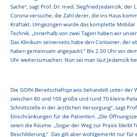
Sache“, sagt Prof. Dr. med. Siegfried Jedamzik, der 
Corona versuche, die Zahl derer, die ins Haus komm
Kraftakt. Umgezogen wurde das komplette Mobilar 
Technik. „Innerhalb von zwei Tagen haben wir unse
Das Klinikum seinerseits habe den Container, der eb
haben gemeinsam angepackt.“ Bis 2.30 Uhr vor dem 
Uhr weiterzumachen. Nun sei man laut Jedamzik bes
Die GOIN-Bereitschaftspraxis behandelt unter de
zwischen 80 und 100 große und rund 70 kleine Patien
Schnittstelle in der ärztlichen Versorgung“, sagt P
Einschränkungen für die Patienten. „Die Öffnungszei
seien die Räume. „Sogar der Weg zur Praxis bleibt f
Beschilderung.“ Das gilt aber wohlgemerkt nur für