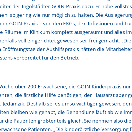
Leiter der Ingolstädter GOIN-Praxis dazu. Er habe vollste
en, so gering wie nur möglich zu halten. Die Auslagerun
der GOIN-Praxis – von den EKGs, den Infusionen und L
re Räume im Klinikum komplett ausgeräumt und alles im 
enfalls voll eingerichtet gewesen sei, frei gemacht. „D
Eröffnungstag der Aushilfspraxis hätten die Mitarbeite
tens vorbereitet für den Betrieb.
r Woche über 200 Erwachsene, die GOIN-Kinderpraxis 
ten, die ärztliche Hilfe benötigen, der Hausarzt aber g
rof. Jedamzik. Deshalb sei es umso wichtiger gewesen, d
ten bleiben wie gehabt, die Behandlung läuft ab wie imm
ür die Patienten größtenteils gleich. Sie nehmen also di
 erwachsene Patienten. „Die kinderärztliche Versorgung