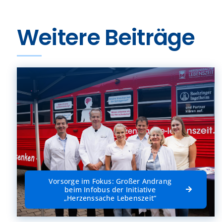
Weitere Beiträge
Vorsorge im Fokus: Großer Andrang
beim Infobus der Initiative
„Herzenssache Lebenszeit“