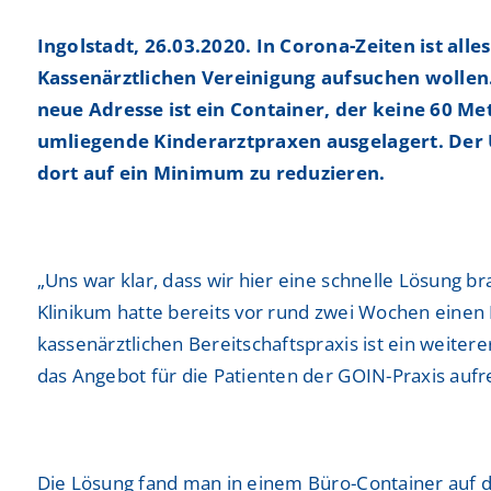
Neurochirurgie
Neurochirurgie
Freiwilligendienste
Freiwilligendienste
Ingolstadt, 26.03.2020. In Corona-Zeiten ist alle
Neurologie
Neurologie
Kassenärztlichen Vereinigung aufsuchen wollen. 
Nuklearmedizin
Nuklearmedizin
neue Adresse ist ein Container, der keine 60 Me
umliegende Kinderarztpraxen ausgelagert. Der
Orthopädie und Unfallchirurgie
Orthopädie und Unfallchirurgie
dort auf ein Minimum zu reduzieren.
Physikalische und Rehabilitative Medizin
Physikalische und Rehabilitative Medizin
Pneumologie, Beatmungsmedizin, Thorakale Onk
Pneumologie, Beatmungsmedizin, Thorakale Onk
„Uns war klar, dass wir hier eine schnelle Lösung b
Radiologie und Neuroradiologie
Radiologie und Neuroradiologie
Klinikum hatte bereits vor rund zwei Wochen einen
kassenärztlichen Bereitschaftspraxis ist ein weitere
Strahlentherapie und radiologische Onkologie
Strahlentherapie und radiologische Onkologie
das Angebot für die Patienten der GOIN-Praxis aufr
Urologie
Urologie
Die Lösung fand man in einem Büro-Container auf 