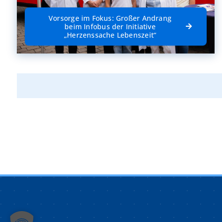
Vorsorge im Fokus: Großer Andrang
beim Infobus der Initiative
„Herzenssache Lebenszeit“