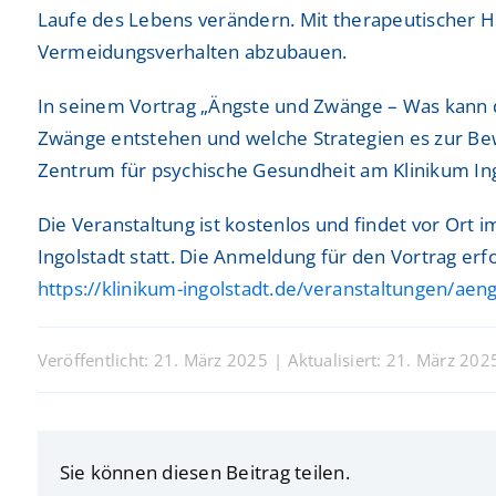
Freiwilligendienste
Freiwilligendienste
Laufe des Lebens verändern. Mit therapeutischer 
Neurologie
Neurologie
Vermeidungsverhalten abzubauen.
Nuklearmedizin
Nuklearmedizin
In seinem Vortrag „Ängste und Zwänge – Was kann d
Orthopädie und Unfallchirurgie
Orthopädie und Unfallchirurgie
Zwänge entstehen und welche Strategien es zur Bewäl
Zentrum für psychische Gesundheit am Klinikum Ing
Physikalische und Rehabilitative Medizin
Physikalische und Rehabilitative Medizin
Die Veranstaltung ist kostenlos und findet vor Or
Pneumologie, Beatmungsmedizin, Thorakale Onk
Pneumologie, Beatmungsmedizin, Thorakale Onk
Ingolstadt statt. Die Anmeldung für den Vortrag erfo
Radiologie und Neuroradiologie
Radiologie und Neuroradiologie
https://klinikum-ingolstadt.de/veranstaltungen/ae
Strahlentherapie und radiologische Onkologie
Strahlentherapie und radiologische Onkologie
Veröffentlicht: 21. März 2025
|
Aktualisiert: 21. März 202
Urologie
Urologie
Sie können diesen Beitrag teilen.