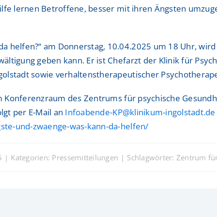
Hilfe lernen Betroffene, besser mit ihren Ängsten umz
Sportmedizinisches Ze
Sportmedizinisches Ze
Studienzentrum
Studienzentrum
a helfen?“ am Donnerstag, 10.04.2025 um 18 Uhr, wird P
tigung geben kann. Er ist Chefarzt der Klinik für Psych
TraumaZentrum
TraumaZentrum
olstadt sowie verhaltenstherapeutischer Psychotherape
Viszeralonkologisches
Viszeralonkologisches
t im Konferenzraum des Zentrums für psychische Gesundh
ologie & Immonologie
ologie & Immonologie
lgt per E-Mail an
Infoabende-KP@klinikum-ingolstadt.de
ngste-und-zwaenge-was-kann-da-helfen/
5
|
Kategorien:
Pressemitteilungen
|
Schlagwörter:
Zentrum fü