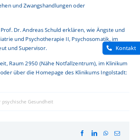
ugehen und Zwangshandlungen oder
ntrum
ntrum
rof. Dr. Andreas Schuld erklären, wie Ängste und
iatrie und Psychotherapie II, Psychosomatik, im
ut und Supervisor.
Kontakt
 Zentrum
 Zentrum
eit, Raum 2950 (Nähe Notfallzentrum), im Klinikum
oder über die Homepage des Klinikums Ingolstadt:
r psychische Gesundheit