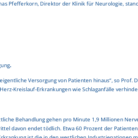
as Pfefferkorn, Direktor der Klinik für Neurologie, sta
gung
.
eigentliche Versorgung von Patienten hinaus“, so Prof. D
Herz-Kreislauf-Erkrankungen wie Schlaganfälle verhinde
ztliche Behandlung gehen pro Minute 1,9 Millionen Nerve
 Drittel davon endet tödlich. Etwa 60 Prozent der Patiente
Erkrankung ist die in den westlichen Industrienationen 