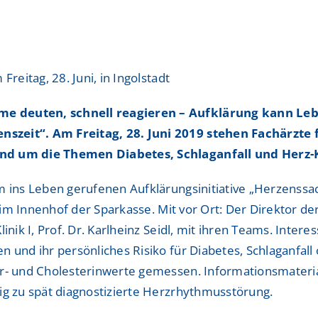
Hospitationen
Hospitationen
ShuntZentrum
ShuntZentrum
Sportmedizinisches Ze
Sportmedizinisches Ze
reitag, 28. Juni, in Ingolstadt
Studienzentrum
Studienzentrum
e deuten, schnell reagieren – Aufklärung kann Lebe
TraumaZentrum
TraumaZentrum
nszeit“. Am Freitag, 28. Juni 2019 stehen Fachärzte
und um die Themen Diabetes, Schlaganfall und Herz
Viszeralonkologisches
Viszeralonkologisches
ologie & Immonologie
ologie & Immonologie
m ins Leben gerufenen Aufklärungsinitiative „Herzenssa
r im Innenhof der Sparkasse. Mit vor Ort: Der Direktor de
nik I, Prof. Dr. Karlheinz Seidl, mit ihren Teams. Intere
 und ihr persönliches Risiko für Diabetes, Schlaganfall
er- und Cholesterinwerte gemessen. Informationsmateria
ig zu spät diagnostizierte Herzrhythmusstörung.