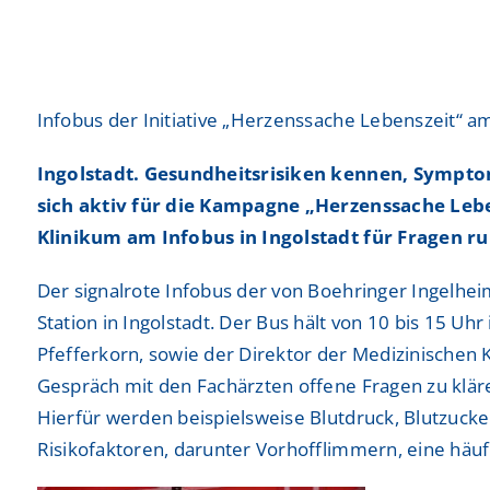
Praktika
Praktika
Neurochirurgie
Neurochirurgie
Freiwilligendienste
Freiwilligendienste
Neurologie
Neurologie
Infobus der Initiative „Herzenssache Lebenszeit“ am F
Nuklearmedizin
Nuklearmedizin
Ingolstadt. Gesundheitsrisiken kennen, Symptom
Orthopädie und Unfallchirurgie
Orthopädie und Unfallchirurgie
sich aktiv für die Kampagne „Herzenssache Lebe
Physikalische und Rehabilitative Medizin
Physikalische und Rehabilitative Medizin
Klinikum am Infobus in Ingolstadt für Fragen r
Pneumologie, Beatmungsmedizin, Thorakale Onk
Pneumologie, Beatmungsmedizin, Thorakale Onk
Der signalrote Infobus der von Boehringer Ingelhei
Station in Ingolstadt. Der Bus hält von 10 bis 15 Uh
Radiologie und Neuroradiologie
Radiologie und Neuroradiologie
Pfefferkorn, sowie der Direktor der Medizinischen Kli
Strahlentherapie und radiologische Onkologie
Strahlentherapie und radiologische Onkologie
Gespräch mit den Fachärzten offene Fragen zu klären
Hierfür werden beispielsweise Blutdruck, Blutzuck
Urologie
Urologie
Risikofaktoren, darunter Vorhofflimmern, eine häuf