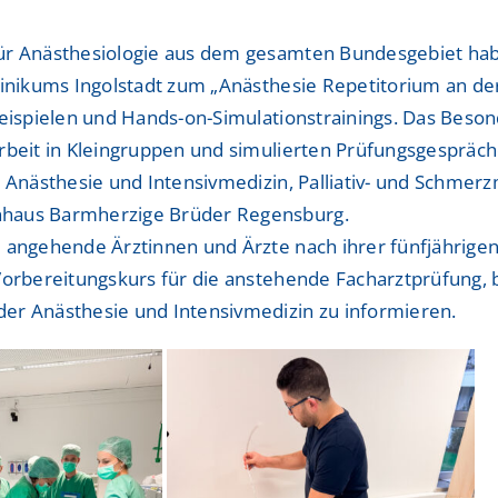
ShuntZentrum
ShuntZentrum
für Anästhesiologie aus dem gesamten Bundesgebiet hab
Sportmedizinisches Ze
Sportmedizinisches Ze
linikums Ingolstadt zum „Anästhesie Repetitorium an de
beispielen und Hands-on-Simulationstrainings. Das Beso
Studienzentrum
Studienzentrum
rbeit in Kleingruppen und simulierten Prüfungsgespräche
TraumaZentrum
TraumaZentrum
r Anästhesie und Intensivmedizin, Palliativ- und Schme
nhaus Barmherzige Brüder Regensburg.
Viszeralonkologisches
Viszeralonkologisches
 angehende Ärztinnen und Ärzte nach ihrer fünfjährigen 
ologie & Immonologie
ologie & Immonologie
Vorbereitungskurs für die anstehende Facharztprüfung, b
er Anästhesie und Intensivmedizin zu informieren.