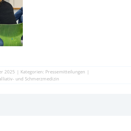
ber 2025
|
Kategorien:
Pressemitteilungen
|
alliativ- und Schmerzmedizin