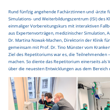
Neurochirurgie
Neurochirurgie
Freiwilligendienste
Freiwilligendienste
Rund fünfzig angehende Fachärztinnen und -ärzte 
Neurologie
Neurologie
Simulations- und Weiterbildungszentrum (ISI) des K
Nuklearmedizin
Nuklearmedizin
einmaliger Vorbereitungskurs mit interaktiven Fall
aus Expertenvorträgen, medizinischer Simulation, A
Orthopädie und Unfallchirurgie
Orthopädie und Unfallchirurgie
Dr. Martina Nowak-Machen, Direktorin der Klinik fü
Physikalische und Rehabilitative Medizin
Physikalische und Rehabilitative Medizin
gemeinsam mit Prof. Dr. Tino Münster vom Kranke
Ziel des Repetitoriums war es, die Teilnehmenden –
Pneumologie, Beatmungsmedizin, Thorakale Onk
Pneumologie, Beatmungsmedizin, Thorakale Onk
machen. So diente das Repetitorium einerseits als 
Radiologie und Neuroradiologie
Radiologie und Neuroradiologie
über die neuesten Entwicklungen aus dem Bereich d
Strahlentherapie und radiologische Onkologie
Strahlentherapie und radiologische Onkologie
Urologie
Urologie