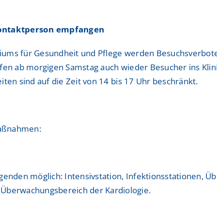
ShuntZentrum
ShuntZentrum
 Kontaktperson empfangen
Sportmedizinisches Ze
Sportmedizinisches Ze
iums für Gesundheit und Pflege werden Besuchsverbote
Studienzentrum
Studienzentrum
rfen ab morgigen Samstag auch wieder Besucher ins Klin
TraumaZentrum
TraumaZentrum
ten sind auf die Zeit von 14 bis 17 Uhr beschränkt.
Viszeralonkologisches
Viszeralonkologisches
ologie & Immonologie
ologie & Immonologie
maßnahmen:
genden möglich: Intensivstation, Infektionsstationen, Ü
 Überwachungsbereich der Kardiologie.