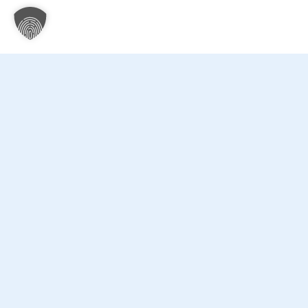
Kontakt
Sonsti
Datenschu
Klinikum Ingolstadt
Impressu
Krumenauerstraße 25
Medizinpro
85049 Ingolstadt
Cookie-Ein