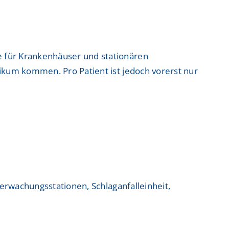
ntrum
ntrum
 für Krankenhäuser und stationären
ikum kommen. Pro Patient ist jedoch vorerst nur
 Zentrum
 Zentrum
berwachungsstationen, Schlaganfalleinheit,