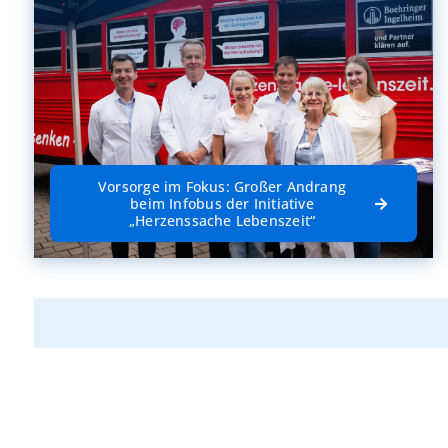
Vorsorge im Fokus: Großer Andrang
beim Infobus der Initiative
„Herzenssache Lebenszeit“