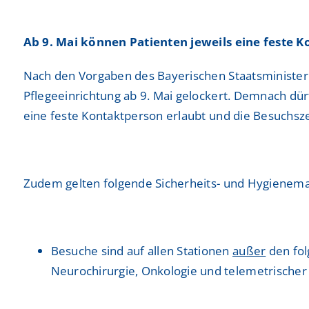
Neurochirurgie
Neurochirurgie
Freiwilligendienste
Freiwilligendienste
Neurologie
Neurologie
Ab 9. Mai können Patienten jeweils eine feste
Nuklearmedizin
Nuklearmedizin
Nach den Vorgaben des Bayerischen Staatsminister
Pflegeeinrichtung ab 9. Mai gelockert. Demnach dü
Orthopädie und Unfallchirurgie
Orthopädie und Unfallchirurgie
eine feste Kontaktperson erlaubt und die Besuchszei
Physikalische und Rehabilitative Medizin
Physikalische und Rehabilitative Medizin
Pneumologie, Beatmungsmedizin, Thorakale Onk
Pneumologie, Beatmungsmedizin, Thorakale Onk
Zudem gelten folgende Sicherheits- und Hygiene
Radiologie und Neuroradiologie
Radiologie und Neuroradiologie
Strahlentherapie und radiologische Onkologie
Strahlentherapie und radiologische Onkologie
Besuche sind auf allen Stationen
außer
den fol
Urologie
Urologie
Neurochirurgie, Onkologie und telemetrischer