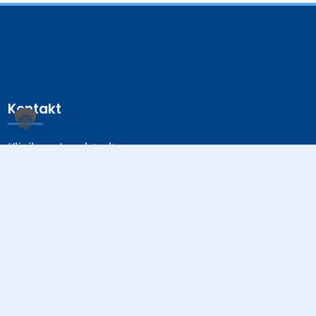
Kontakt
Klinikum Ingolstadt
Krumenauerstraße 25
85049 Ingolstadt
Sonstiges
Datenschutzerklärung
Impressum
Medizinproduktsicherheit