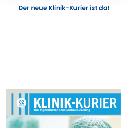
Presse
Der neue Klinik-Kurier ist da!
Kontakt
Karriere
Suche
nach: