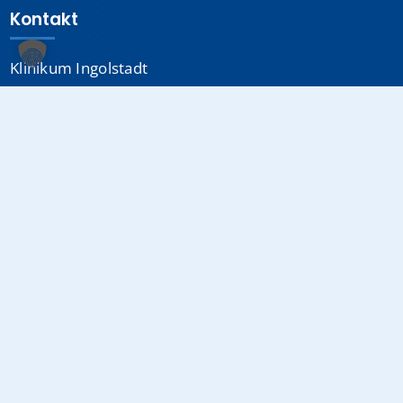
Kontakt
Klinikum Ingolstadt
Krumenauerstraße 25
85049 Ingolstadt
Sonstiges
Datenschutzerklärung
Impressum
Medizinproduktsicherheit
Cookie-Einstellungen
Info-Hotline:
0841 880-0
(24/7 erreichbar)
E-Mail:
info@klinikum-ingolstadt.de