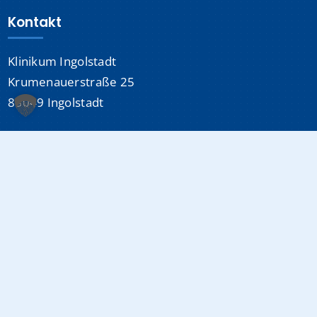
Kontakt
Klinikum Ingolstadt
Krumenauerstraße 25
85049 Ingolstadt
Sonstiges
Datenschutzerklärung
Impressum
Medizinproduktsicherheit
Cookie-Einstellungen
Info-Hotline:
0841 880-0
(24/7 erreichbar)
E-Mail:
info@klinikum-ingolstadt.de