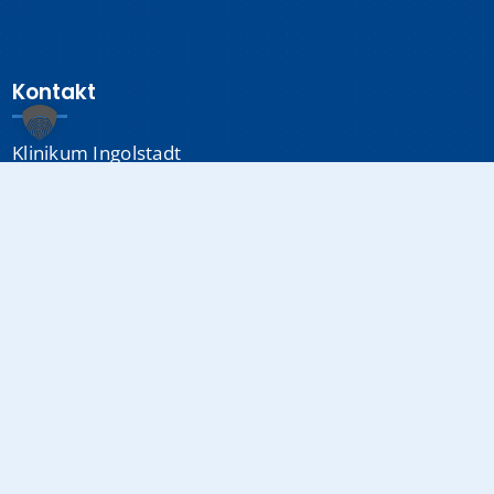
Kontakt
Klinikum Ingolstadt
Krumenauerstraße 25
85049 Ingolstadt
Sonstiges
Datenschutzerklärung
Impressum
Medizinproduktsicherheit
Cookie-Einstellungen