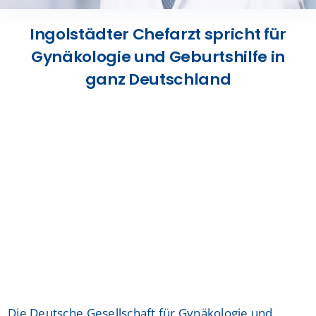
Presse
Ingolstädter Chefarzt spricht für
Gynäkologie und Geburtshilfe in
Kontakt
ganz Deutschland
Karriere
Suche
nach:
Die Deutsche Gesellschaft für Gynäkologie und