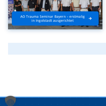
AO Trauma Seminar Bayern – erstmalig
in Ingolstadt ausgerichtet