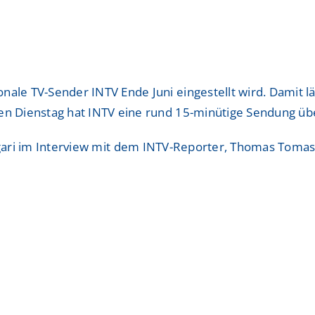
ShuntZentrum
ShuntZentrum
Sportmedizinisches Ze
Sportmedizinisches Ze
Studienzentrum
Studienzentrum
nale TV-Sender INTV Ende Juni eingestellt wird. Damit 
TraumaZentrum
TraumaZentrum
en Dienstag hat INTV eine rund 15-minütige Sendung übe
Viszeralonkologisches
Viszeralonkologisches
ari im Interview mit dem INTV-Reporter, Thomas Tomasch
ologie & Immonologie
ologie & Immonologie