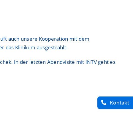
ntrum
ntrum
läuft auch unsere Kooperation mit dem
r das Klinikum ausgestrahlt.
 Zentrum
 Zentrum
ek. In der letzten Abendvisite mit INTV geht es
Kontakt