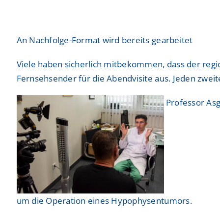
Freiwilligendienste
Freiwilligendienste
Neurologie
Neurologie
An Nachfolge-Format wird bereits gearbeitet
Nuklearmedizin
Nuklearmedizin
Viele haben sicherlich mitbekommen, dass der regio
Orthopädie und Unfallchirurgie
Orthopädie und Unfallchirurgie
Fernsehsender für die Abendvisite aus. Jeden zweit
Physikalische und Rehabilitative Medizin
Physikalische und Rehabilitative Medizin
Professor Asg
Pneumologie, Beatmungsmedizin, Thorakale Onk
Pneumologie, Beatmungsmedizin, Thorakale Onk
Radiologie und Neuroradiologie
Radiologie und Neuroradiologie
Strahlentherapie und radiologische Onkologie
Strahlentherapie und radiologische Onkologie
Urologie
Urologie
um die Operation eines Hypophysentumors.