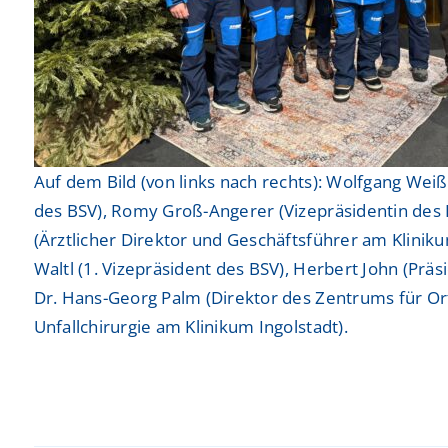
Auf dem Bild (von links nach rechts): Wolfgang Wei
des BSV), Romy Groß-Angerer (Vizepräsidentin des B
(Ärztlicher Direktor und Geschäftsführer am Kliniku
Waltl (1. Vizepräsident des BSV), Herbert John (Präs
Dr. Hans-Georg Palm (Direktor des Zentrums für O
Unfallchirurgie am Klinikum Ingolstadt).