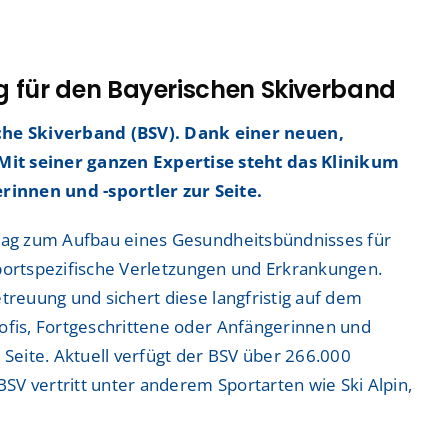
ntrum
ntrum
g für den Bayerischen Skiverband
che Skiverband (BSV). Dank einer neuen,
Mit seiner ganzen Expertise steht das Klinikum
rinnen und -sportler zur Seite.
 Zentrum
 Zentrum
rtrag zum Aufbau eines Gesundheitsbündnisses für
rsportspezifische Verletzungen und Erkrankungen.
treuung und sichert diese langfristig auf dem
rofis, Fortgeschrittene oder Anfängerinnen und
Seite. Aktuell verfügt der BSV über 266.000
SV vertritt unter anderem Sportarten wie Ski Alpin,