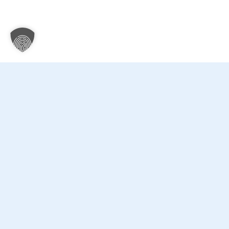
Kontakt
Sonsti
Datenschu
Klinikum Ingolstadt
Impressu
Krumenauerstraße 25
Medizinpro
85049 Ingolstadt
Cookie-Ein