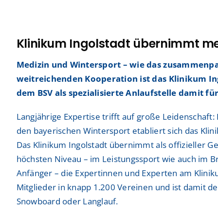
Neurochirurgie
Neurochirurgie
Freiwilligendienste
Freiwilligendienste
Neurologie
Neurologie
Klinikum Ingolstadt übernimmt me
Nuklearmedizin
Nuklearmedizin
Medizin und Wintersport – wie das zusammenpass
Orthopädie und Unfallchirurgie
Orthopädie und Unfallchirurgie
weitreichenden Kooperation ist das Klinikum In
dem BSV als spezialisierte Anlaufstelle damit fü
Physikalische und Rehabilitative Medizin
Physikalische und Rehabilitative Medizin
Pneumologie, Beatmungsmedizin, Thorakale Onk
Pneumologie, Beatmungsmedizin, Thorakale Onk
Langjährige Expertise trifft auf große Leidenscha
den bayerischen Wintersport etabliert sich das Klin
Radiologie und Neuroradiologie
Radiologie und Neuroradiologie
Das Klinikum Ingolstadt übernimmt als offizieller G
höchsten Niveau – im Leistungssport wie auch im Br
Strahlentherapie und radiologische Onkologie
Strahlentherapie und radiologische Onkologie
Anfänger – die Expertinnen und Experten am Klinik
Urologie
Urologie
Mitglieder in knapp 1.200 Vereinen und ist damit d
Snowboard oder Langlauf.