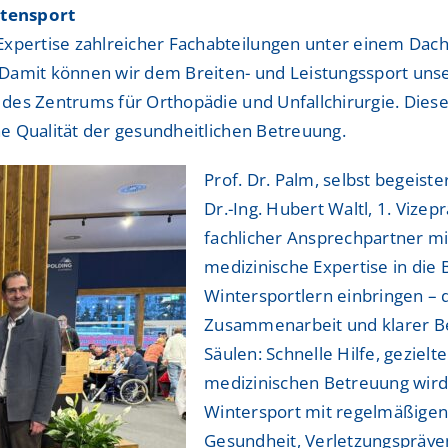
itensport
Expertise zahlreicher Fachabteilungen unter einem Dac
 Damit können wir dem Breiten- und Leistungssport un
or des Zentrums für Orthopädie und Unfallchirurgie. Di
ohe Qualität der gesundheitlichen Betreuung.
Prof. Dr. Palm, selbst begeist
Dr.-Ing. Hubert Waltl, 1. Vizepr
fachlicher Ansprechpartner m
medizinische Expertise in die
Wintersportlern einbringen – 
Zusammenarbeit und klarer Be
Säulen: Schnelle Hilfe, geziel
medizinischen Betreuung wird 
Wintersport mit regelmäßigen
Gesundheit, Verletzungspräven