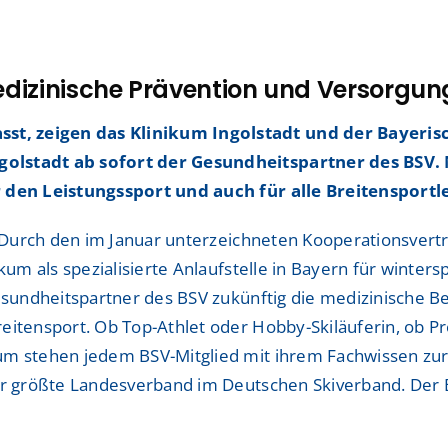
ShuntZentrum
ShuntZentrum
Sportmedizinisches Ze
Sportmedizinisches Ze
dizinische Prävention und Versorgun
Studienzentrum
Studienzentrum
t, zeigen das Klinikum Ingolstadt und der Bayeris
golstadt ab sofort der Gesundheitspartner des BSV. 
TraumaZentrum
TraumaZentrum
r den Leistungssport und auch für alle Breitensportle
Viszeralonkologisches
Viszeralonkologisches
ologie & Immonologie
ologie & Immonologie
ft: Durch den im Januar unterzeichneten Kooperationsve
ikum als spezialisierte Anlaufstelle in Bayern für winte
esundheitspartner des BSV zukünftig die medizinische Be
eitensport. Ob Top-Athlet oder Hobby-Skiläuferin, ob P
um stehen jedem BSV-Mitglied mit ihrem Fachwissen zur 
er größte Landesverband im Deutschen Skiverband. Der B