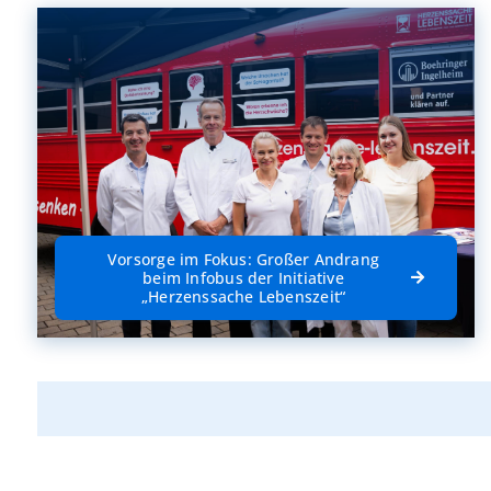
Vorsorge im Fokus: Großer Andrang
beim Infobus der Initiative
„Herzenssache Lebenszeit“