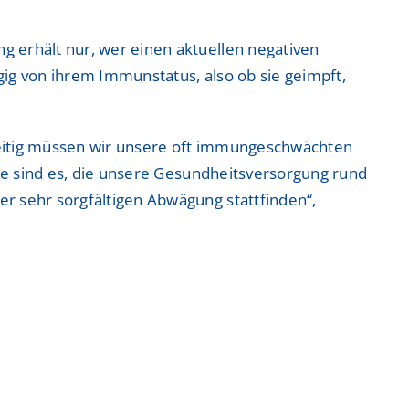
 erhält nur, wer einen aktuellen negativen
ntrum
ntrum
ngig von ihrem Immunstatus, also ob sie geimpft,
hzeitig müssen wir unsere oft immungeschwächten
sie sind es, die unsere Gesundheitsversorgung rund
 Zentrum
 Zentrum
r sehr sorgfältigen Abwägung stattfinden“,