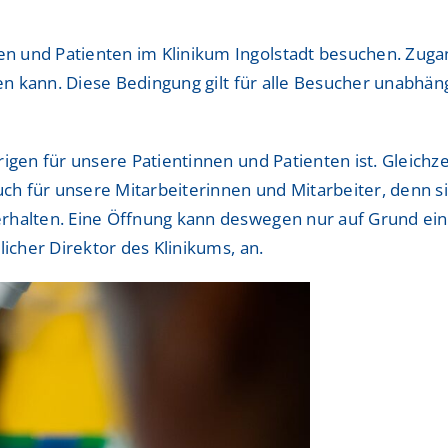
ShuntZentrum
ShuntZentrum
 und Patienten im Klinikum Ingolstadt besuchen. Zugang
Sportmedizinisches Ze
Sportmedizinisches Ze
sen kann. Diese Bedingung gilt für alle Besucher unabhä
Studienzentrum
Studienzentrum
rigen für unsere Patientinnen und Patienten ist. Gleic
TraumaZentrum
TraumaZentrum
auch für unsere Mitarbeiterinnen und Mitarbeiter, denn 
Viszeralonkologisches
Viszeralonkologisches
rhalten. Eine Öffnung kann deswegen nur auf Grund eine
ologie & Immonologie
ologie & Immonologie
licher Direktor des Klinikums, an.