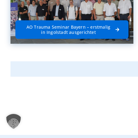
AO Trauma Seminar Bayern – erstmalig
in Ingolstadt ausgerichtet