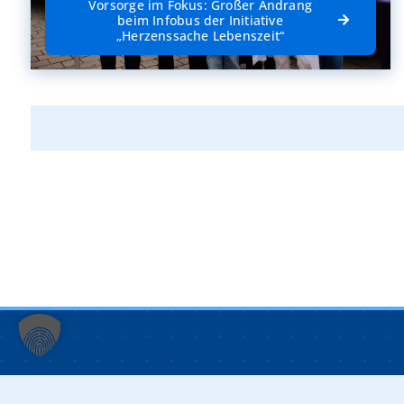
Vorsorge im Fokus: Großer Andrang
beim Infobus der Initiative
„Herzenssache Lebenszeit“