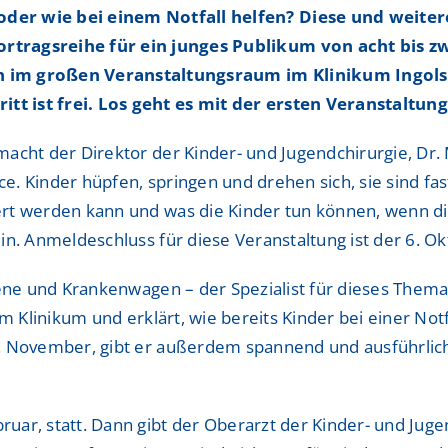
ShuntZentrum
ShuntZentrum
oder wie bei einem Notfall helfen? Diese und weite
rtragsreihe für ein junges Publikum von acht bis zw
Sportmedizinisches Ze
Sportmedizinisches Ze
 im großen Veranstaltungsraum im Klinikum Ingolst
Studienzentrum
Studienzentrum
t ist frei. Los geht es mit der ersten Veranstaltun
TraumaZentrum
TraumaZentrum
macht der Direktor der Kinder- und Jugendchirurgie, Dr.
e. Kinder hüpfen, springen und drehen sich, sie sind f
Viszeralonkologisches
Viszeralonkologisches
rt werden kann und was die Kinder tun können, wenn die
ologie & Immonologie
ologie & Immonologie
in. Anmeldeschluss für diese Veranstaltung ist der 6. Ok
rene und Krankenwagen – der Spezialist für dieses Thema i
 im Klinikum und erklärt, wie bereits Kinder bei einer No
. November, gibt er außerdem spannend und ausführlich 
bruar, statt. Dann gibt der Oberarzt der Kinder- und Jug