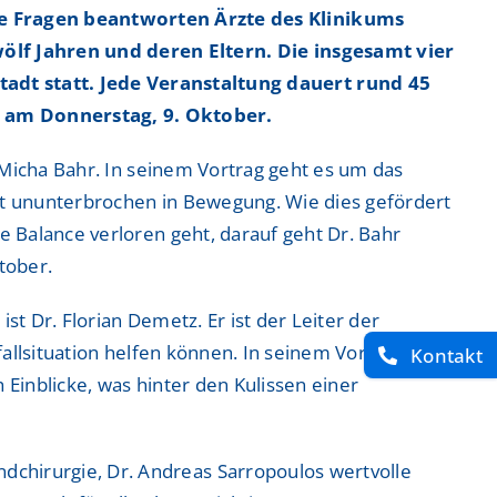
re Fragen beantworten Ärzte des Klinikums
ölf Jahren und deren Eltern. Die insgesamt vier
ntrum
ntrum
adt statt. Jede Veranstaltung dauert rund 45
g am Donnerstag, 9. Oktober.
 Micha Bahr. In seinem Vortrag geht es um das
ast ununterbrochen in Bewegung. Wie dies gefördert
 Zentrum
 Zentrum
 Balance verloren geht, darauf geht Dr. Bahr
tober.
st Dr. Florian Demetz. Er ist der Leiter der
tfallsituation helfen können. In seinem Vortrag am
Kontakt
Einblicke, was hinter den Kulissen einer
endchirurgie, Dr. Andreas Sarropoulos wertvolle