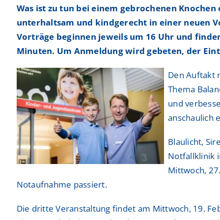
Was ist zu tun bei einem gebrochenen Knochen 
Freiwilligendienste
Freiwilligendienste
Neurologie
Neurologie
unterhaltsam und kindgerecht in einer neuen Vo
Vorträge beginnen jeweils um 16 Uhr und finden
Nuklearmedizin
Nuklearmedizin
Minuten. Um Anmeldung wird gebeten, der Eintrit
Orthopädie und Unfallchirurgie
Orthopädie und Unfallchirurgie
Den Auftakt 
Physikalische und Rehabilitative Medizin
Physikalische und Rehabilitative Medizin
Thema Balanc
und verbesse
Pneumologie, Beatmungsmedizin, Thorakale Onk
Pneumologie, Beatmungsmedizin, Thorakale Onk
anschaulich e
Radiologie und Neuroradiologie
Radiologie und Neuroradiologie
Blaulicht, Si
Strahlentherapie und radiologische Onkologie
Strahlentherapie und radiologische Onkologie
Notfallklinik
Mittwoch, 27
Urologie
Urologie
Notaufnahme passiert.
Die dritte Veranstaltung findet am Mittwoch, 19. Fe