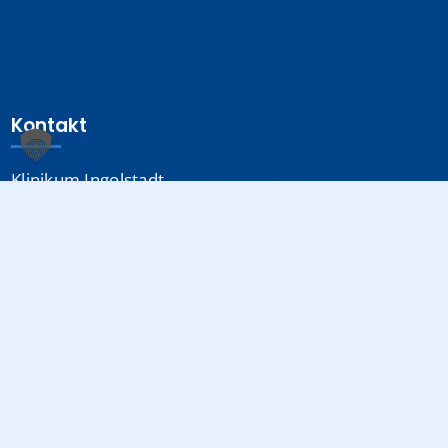
Kontakt
Klinikum Ingolstadt
Krumenauerstraße 25
85049 Ingolstadt
Sonstiges
Datenschutzerklärung
Impressum
Medizinproduktsicherheit
Cookie-Einstellungen