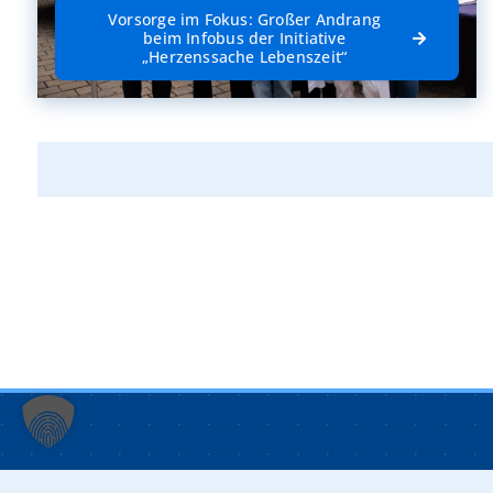
Vorsorge im Fokus: Großer Andrang
beim Infobus der Initiative
„Herzenssache Lebenszeit“