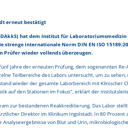
ShuntZentrum
ShuntZentrum
Sportmedizinisches Ze
Sportmedizinisches Ze
dt erneut bestätigt
Studienzentrum
Studienzentrum
 (DAkkS) hat dem Institut für Laboratoriumsmedizin
TraumaZentrum
TraumaZentrum
ie strenge internationale Norm DIN EN ISO 15189:2013
n Prüfer wieder vollends überzeugen.
Viszeralonkologisches
Viszeralonkologisches
ologie & Immonologie
ologie & Immonologie
le fünf Jahre der erneuten Prüfung, dem sogenannten Re-
zelne Teilbereiche des Labors untersucht, um zu sehen,
 stand wieder der gesamte Laborbereich mit Klinischer 
k auf den Stationen im Fokus“, erklärt der Institutsleite
eam zur bestandenen Reakkreditierung. Das Labor stellt 
tlicher Direktor im Klinikum Ingolstadt. In 80 Prozent a
ie Analyseergebnisse von Blut und Urin, mikrobiologisc