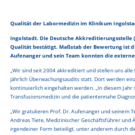
Freiwilligendienste
Freiwilligendienste
Neurologie
Neurologie
Qualität der Labormedizin im Klinikum Ingolsta
Nuklearmedizin
Nuklearmedizin
Ingolstadt. Die Deutsche Akkreditierungsstelle
Orthopädie und Unfallchirurgie
Orthopädie und Unfallchirurgie
Qualität bestätigt. Maßstab der Bewertung ist d
Physikalische und Rehabilitative Medizin
Physikalische und Rehabilitative Medizin
Aufenanger und sein Team konnten die externe
Pneumologie, Beatmungsmedizin, Thorakale Onk
Pneumologie, Beatmungsmedizin, Thorakale Onk
„Wir sind seit 2004 akkreditiert und stellen uns al
jährlich Überwachungsaudits statt. Dort werden ein
Radiologie und Neuroradiologie
Radiologie und Neuroradiologie
kontinuierlich eingehalten werden. „In diesem Jahr
Strahlentherapie und radiologische Onkologie
Strahlentherapie und radiologische Onkologie
Transfusionsmedizin und die patientennahe Diagnosti
Urologie
Urologie
„Wir gratulieren Prof. Dr. Aufenanger und seinem T
Andreas Tiete, Medizinischer Geschäftsführer und Ärz
irgendeiner Form beteiligt, unter anderem durch d