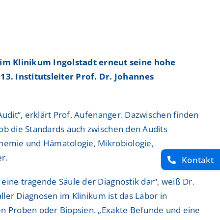
ntrum
ntrum
 im Klinikum Ingolstadt erneut seine hohe
. Institutsleiter Prof. Dr. Johannes
 Zentrum
 Zentrum
Audit“, erklärt Prof. Aufenanger. Dazwischen finden
 ob die Standards auch zwischen den Audits
Chemie und Hämatologie, Mikrobiologie,
r.
Kontakt
eine tragende Säule der Diagnostik dar“, weiß Dr.
ller Diagnosen im Klinikum ist das Labor in
hen Proben oder Biopsien. „Exakte Befunde und eine