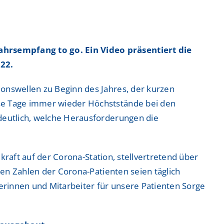
ntrum
ntrum
ahrsempfang to go. Ein Video präsentiert die
22.
ionswellen zu Beginn des Jahres, der kurzen
 Zentrum
 Zentrum
ese Tage immer wieder Höchststände bei den
 deutlich, welche Herausforderungen die
ekraft auf der Corona-Station, stellvertretend über
den Zahlen der Corona-Patienten seien täglich
erinnen und Mitarbeiter für unsere Patienten Sorge