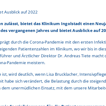
ShuntZentrum
ShuntZentrum
et Ausblick auf 2022
Sportmedizinisches Ze
Sportmedizinisches Ze
 zulässt, bietet das Klinikum Ingolstadt einen Neuj
Studienzentrum
Studienzentrum
es vergangenen Jahres und bietet Ausblicke auf 20
TraumaZentrum
TraumaZentrum
eprägt durch die Corona-Pandemie mit den ersten Infekt
Viszeralonkologisches
Viszeralonkologisches
igenden Patientenzahlen im Klinikum, wo wir bis in di
ologie & Immonologie
ologie & Immonologie
führer und Ärztlicher Direktor Dr. Andreas Tiete macht
rona-Pandemie meistern.
 ist, wird deutlich, wenn Lisa Brucklacher, Intensivpfleg
eit habe sich verändert, die Belastung durch die steigen
n dem unermüdlichen Einsatz, mit dem unsere Mitarbeit