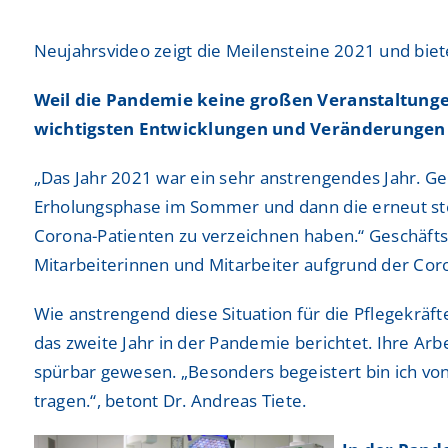
Neurochirurgie
Neurochirurgie
Freiwilligendienste
Freiwilligendienste
Neujahrsvideo zeigt die Meilensteine 2021 und biet
Neurologie
Neurologie
Nuklearmedizin
Nuklearmedizin
Weil die Pandemie keine großen Veranstaltungen
wichtigsten Entwicklungen und Veränderungen d
Orthopädie und Unfallchirurgie
Orthopädie und Unfallchirurgie
„Das Jahr 2021 war ein sehr anstrengendes Jahr. G
Physikalische und Rehabilitative Medizin
Physikalische und Rehabilitative Medizin
Erholungsphase im Sommer und dann die erneut ste
Pneumologie, Beatmungsmedizin, Thorakale Onk
Pneumologie, Beatmungsmedizin, Thorakale Onk
Corona-Patienten zu verzeichnen haben.“ Geschäfts
Mitarbeiterinnen und Mitarbeiter aufgrund der Co
Radiologie und Neuroradiologie
Radiologie und Neuroradiologie
Wie anstrengend diese Situation für die Pflegekräfte
Strahlentherapie und radiologische Onkologie
Strahlentherapie und radiologische Onkologie
das zweite Jahr in der Pandemie berichtet. Ihre Arb
spürbar gewesen. „Besonders begeistert bin ich vo
Urologie
Urologie
tragen.“, betont Dr. Andreas Tiete.