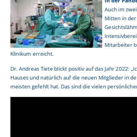
In der Pand
Auch im zweit
Mitten in de
Gesichtslähm
Intensivberei
Mitarbeiter 
Klinikum erreicht.
Dr. Andreas Tiete blickt positiv auf das Jahr 2022: „
Hauses und natürlich auf die neuen Mitglieder in de
meisten gefehlt hat. Das sind die vielen persönlich