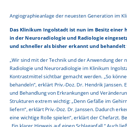
Neurochirurgie
Neurochirurgie
Freiwilligendienste
Freiwilligendienste
Neurologie
Neurologie
Angiographieanlage der neuesten Generation im Kli
Nuklearmedizin
Nuklearmedizin
Das Klinikum Ingolstadt ist nun im Besitz ein
in der Neuroradiologie und Radiologie eingeset
Orthopädie und Unfallchirurgie
Orthopädie und Unfallchirurgie
und schneller als bisher erkannt und behandelt
Physikalische und Rehabilitative Medizin
Physikalische und Rehabilitative Medizin
„Wir sind mit der Technik und der Anwendung der n
Pneumologie, Beatmungsmedizin, Thorakale Onk
Pneumologie, Beatmungsmedizin, Thorakale Onk
Radiologie und Neuroradiologie im Klinikum Ingolsta
Kontrastmittel sichtbar gemacht werden. „So könne
Radiologie und Neuroradiologie
Radiologie und Neuroradiologie
behandeln“, erklärt Priv.-Doz. Dr. Hendrik Janssen. 
und Behandlung von Erkrankungen und Veränderunge
Strahlentherapie und radiologische Onkologie
Strahlentherapie und radiologische Onkologie
Strukturen extrem wichtig: „Denn Gefäße im Gehirn
Urologie
Urologie
liefern“, erklärt Priv.-Doz. Dr. Janssen. Dadurch e
eine wichtige Rolle spielen“, erklärt der Chefarzt.
„Ein klarer Hinweis auf einen Schlaganfall.“ Auch 