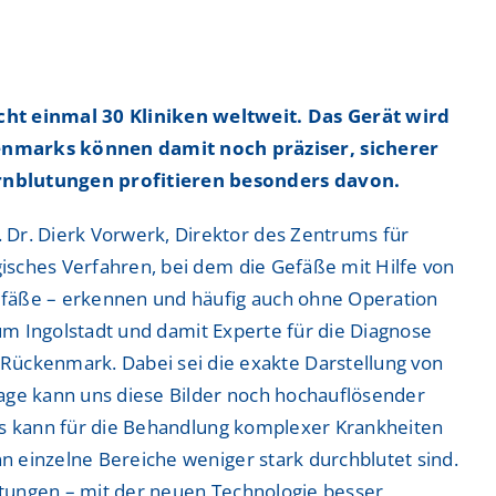
ntrum
ntrum
icht einmal 30 Kliniken weltweit. Das Gerät wird
kenmarks können damit noch präziser, sicherer
irnblutungen profitieren besonders davon.
 Zentrum
 Zentrum
 Dr. Dierk Vorwerk, Direktor des Zentrums für
gisches Verfahren, bei dem die Gefäße mit Hilfe von
efäße – erkennen und häufig auch ohne Operation
ikum Ingolstadt und damit Experte für die Diagnose
ückenmark. Dabei sei die exakte Darstellung von
lage kann uns diese Bilder noch hochauflösender
„Das kann für die Behandlung komplexer Krankheiten
nn einzelne Bereiche weniger stark durchblutet sind.
lutungen – mit der neuen Technologie besser