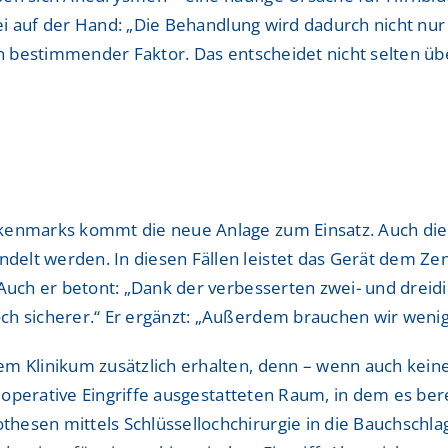
abei auf der Hand: „Die Behandlung wird dadurch nicht nur
ein bestimmender Faktor. Das entscheidet nicht selten 
ckenmarks kommt die neue Anlage zum Einsatz. Auch di
elt werden. In diesen Fällen leistet das Gerät dem Zen
 Auch er betont: „Dank der verbesserten zwei- und dreid
ch sicherer.“ Er ergänzt: „Außerdem brauchen wir wenige
m Klinikum zusätzlich erhalten, denn – wenn auch keine
 operative Eingriffe ausgestatteten Raum, in dem es berei
esen mittels Schlüssellochchirurgie in die Bauchschlaga