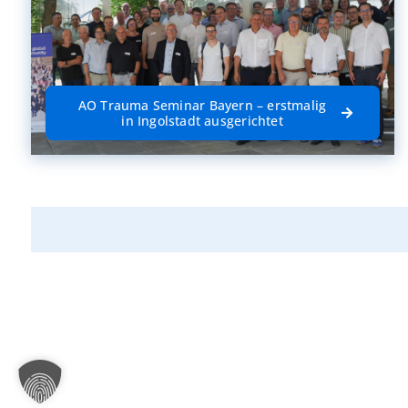
AO Trauma Seminar Bayern – erstmalig
in Ingolstadt ausgerichtet