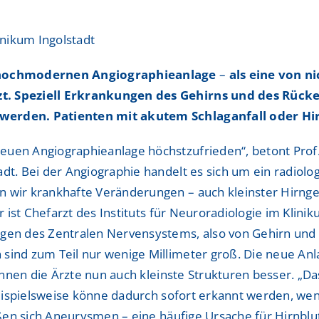
ShuntZentrum
ShuntZentrum
nikum Ingolstadt
Sportmedizinisches Ze
Sportmedizinisches Ze
er hochmodernen Angiographieanlage
–
als eine von n
Studienzentrum
Studienzentrum
zt. Speziell Erkrankungen des Gehirns und des Rüc
TraumaZentrum
TraumaZentrum
 werden. Patienten mit akutem Schlaganfall oder H
Viszeralonkologisches
Viszeralonkologisches
euen Angiographieanlage höchstzufrieden“, betont Prof.
ologie & Immonologie
ologie & Immonologie
dt. Bei der Angiographie handelt es sich um ein radiolo
n wir krankhafte Veränderungen – auch kleinster Hirng
Er ist Chefarzt des Instituts für Neuroradiologie im Klin
n des Zentralen Nervensystems, also von Gehirn und R
 sind zum Teil nur wenige Millimeter groß. Die neue An
rkennen die Ärzte nun auch kleinste Strukturen besser. 
 Beispielsweise könne dadurch sofort erkannt werden, we
ließen sich Aneurysmen – eine häufige Ursache für Hirnb