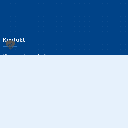
Kontakt
Klinikum Ingolstadt
Krumenauerstraße 25
85049 Ingolstadt
Sonstiges
Datenschutzerklärung
Impressum
Medizinproduktsicherheit