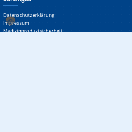
Datenschutzerklärung
Impressum
Medizinproduktsicherheit
Cookie-Einstellungen
Info-Hotline:
0841 880-0
(24/7 erreichbar)
E-Mail:
info@klinikum-ingolstadt.de
Fax:
0841 880-1080