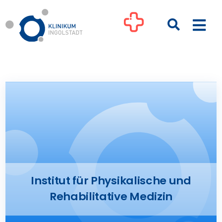
Zum
Inhalt
Togg
springen
Navi
Kliniken
Ihre Gesundheit
Patienten & Besucher
Pflege
Institut für Physikalische und
Rehabilitative Medizin
Unternehmen