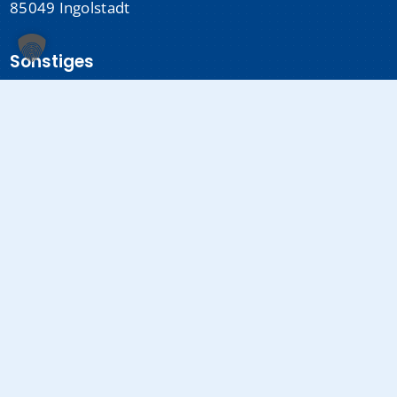
85049 Ingolstadt
Sonstiges
Datenschutzerklärung
Impressum
Medizinproduktsicherheit
Cookie-Einstellungen
Info-Hotline:
0841 880-0
(24/7 erreichbar)
E-Mail:
info@klinikum-ingolstadt.de
Fax:
0841 880-1080