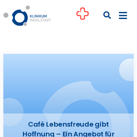
Zum
Inhalt
Togg
springen
Navi
Kliniken
Ihre Gesundheit
Patienten & Besucher
Pflege
Café Lebensfreude gibt
Unternehmen
Hoffnung – Ein Angebot für