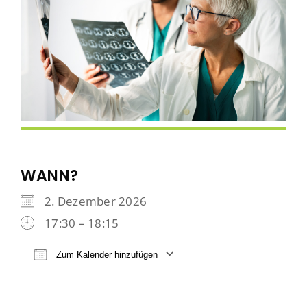
WANN?
2. Dezember 2026
17:30 – 18:15
Zum Kalender hinzufügen
ICS herunterladen
Google Kalender
iCalendar
Office