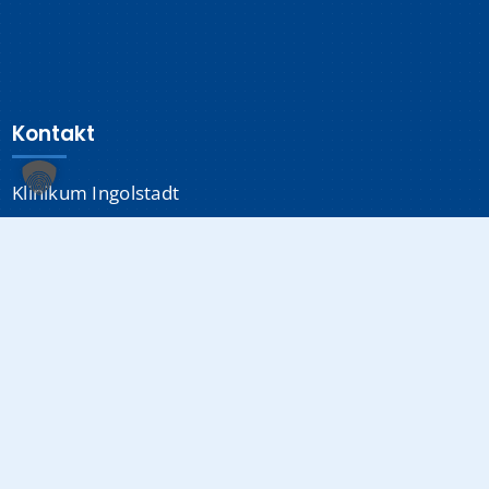
Kontakt
Klinikum Ingolstadt
Krumenauerstraße 25
85049 Ingolstadt
Sonstiges
Datenschutzerklärung
Impressum
Medizinproduktsicherheit
Cookie-Einstellungen