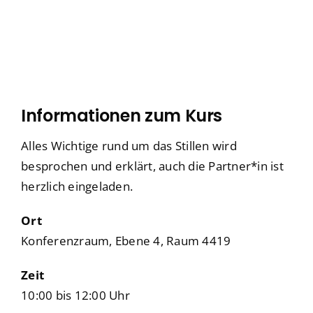
Freiwilligendienste
Freiwilligendienste
Neurologie
Neurologie
Nuklearmedizin
Nuklearmedizin
Orthopädie und Unfallchirurgie
Orthopädie und Unfallchirurgie
Physikalische und Rehabilitative Medizin
Physikalische und Rehabilitative Medizin
Informationen zum Kurs
Pneumologie, Beatmungsmedizin, Thorakale Onk
Pneumologie, Beatmungsmedizin, Thorakale Onk
Alles Wichtige rund um das Stillen wird
besprochen und erklärt, auch die Partner*in ist
Radiologie und Neuroradiologie
Radiologie und Neuroradiologie
herzlich eingeladen.
Strahlentherapie und radiologische Onkologie
Strahlentherapie und radiologische Onkologie
Ort
Urologie
Urologie
Konferenzraum, Ebene 4, Raum 4419
Zeit
10:00 bis 12:00 Uhr