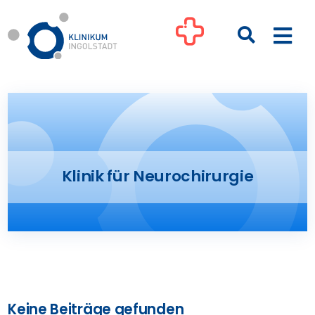
Zum
Inhalt
Togg
springen
Navi
Kliniken
Ihre Gesundheit
Klinik für Neurochirurgie
Patienten & Besucher
Pflege
Unternehmen
Keine Beiträge gefunden