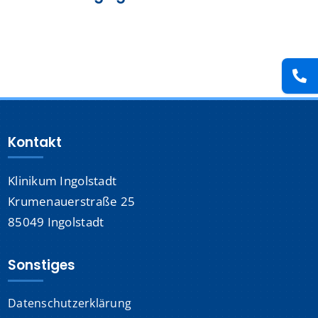
Presse
Kontakt
Karriere
Kontakt
Suche
nach:
Klinikum Ingolstadt
Krumenauerstraße 25
85049 Ingolstadt
Sonstiges
Datenschutzerklärung