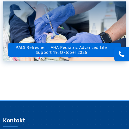
Presse
Kontakt
Karriere
PALS Refresher – AHA Pediatric Advanced Life
Support 19. Oktober 2026
Suche
nach:
Kontakt