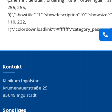
{„theme“:“default“,“ordering“:“title“,“orderingdir“:
Presse
255, 255,
0)“,“showtitle“:“1″,“showdescription“:“0″,“showsize
Kontakt
110, 222,
1)“,“colordownloadlink“:“#ffffff“,“category_password
Karriere
Suche
nach:
Kontakt
Klinikum Ingolstadt
Krumenauerstraße 25
85049 Ingolstadt
Sonstiges