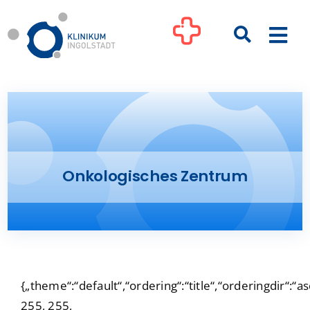
Zum
Inhalt
Togg
springen
Navi
Kliniken
Ihre Gesundheit
Onkologisches Zentrum
Patienten & Besucher
Pflege
Unternehmen
{„theme“:“default“,“ordering“:“title“,“orderingdir“:
255, 255,