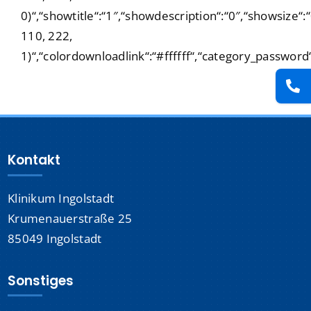
Presse
0)“,“showtitle“:“1″,“showdescription“:“0″,“showsize“
110, 222,
1)“,“colordownloadlink“:“#ffffff“,“category_password
Kontakt
Karriere
Suche
Kontakt
nach:
Klinikum Ingolstadt
Krumenauerstraße 25
85049 Ingolstadt
Sonstiges