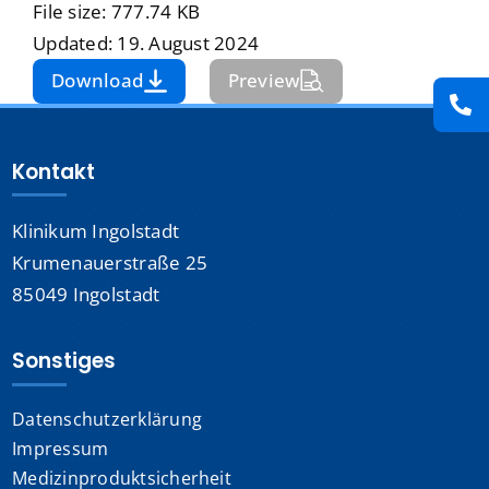
File size: 777.74 KB
Presse
Updated: 19. August 2024
Download
Preview
Kontakt
Karriere
Kontakt
Suche
Klinikum Ingolstadt
nach:
Krumenauerstraße 25
85049 Ingolstadt
Sonstiges
Datenschutzerklärung
Impressum
Medizinproduktsicherheit