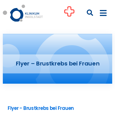
Zum
Inhalt
Togg
springen
Navi
Kliniken
Ihre Gesundheit
Flyer – Brustkrebs bei Frauen
Patienten & Besucher
Pflege
Unternehmen
Flyer - Brustkrebs bei Frauen