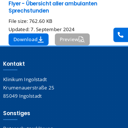
Flyer - Übersicht aller ambulanten
Presse
Sprechstunden
File size: 762.60 KB
Kontakt
Updated: 7. September 2024
Download
Preview
Karriere
Suche
Kontakt
nach:
Klinikum Ingolstadt
Krumenauerstraße 25
85049 Ingolstadt
Sonstiges