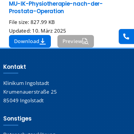
MU-IK-Physiotherapie-nach-der-
Presse
Prostata-Operation
File size: 827.99 KB
Kontakt
Updated: 10. März 2025
Download
Preview
Karriere
Suche
Kontakt
nach:
Klinikum Ingolstadt
Krumenauerstraße 25
85049 Ingolstadt
Sonstiges