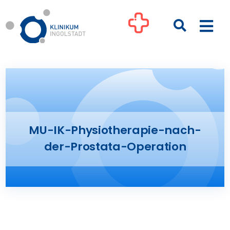
Zum
Inhalt
Togg
springen
Navi
Kliniken
Ihre Gesundheit
MU-IK-Physiotherapie-nach-
Patienten & Besucher
der-Prostata-Operation
Pflege
Unternehmen