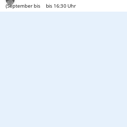
(September bis
bis 16:30 Uhr
April)
Mo – Do
Sprechzeiten
08:00 bis 12:00 Uhr,
(September bis
sowie nach tel. Vereinbarung
April)
Fr
Sprechzeiten
07:30 bis 12:15 Uhr und 14:00
(Mai bis
bis 16:00 Uhr
August)
Mo – Do
Sprechzeiten
07:30 bis 12:00 Uhr,
(Mai bis
sowie nach tel. Vereinbarung
August)