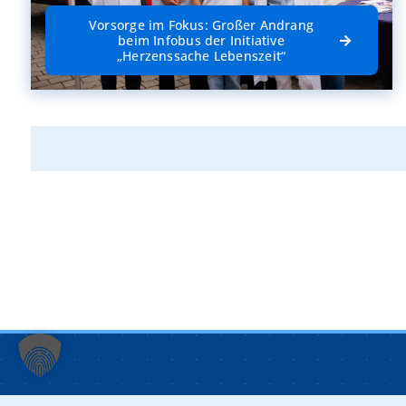
Vorsorge im Fokus: Großer Andrang
beim Infobus der Initiative
„Herzenssache Lebenszeit“