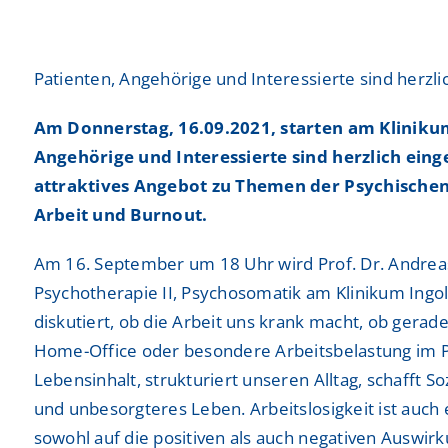
Freiwilligendienste
Freiwilligendienste
Neurologie
Neurologie
Patienten, Angehörige und Interessierte sind herzli
Nuklearmedizin
Nuklearmedizin
Am Donnerstag, 16.09.2021, starten am Kliniku
Orthopädie und Unfallchirurgie
Orthopädie und Unfallchirurgie
Angehörige und Interessierte sind herzlich ein
Physikalische und Rehabilitative Medizin
Physikalische und Rehabilitative Medizin
attraktives Angebot zu Themen der Psychischen
Arbeit und Burnout.
Pneumologie, Beatmungsmedizin, Thorakale Onk
Pneumologie, Beatmungsmedizin, Thorakale Onk
Am 16. September um 18 Uhr wird Prof. Dr. Andreas 
Radiologie und Neuroradiologie
Radiologie und Neuroradiologie
Psychotherapie II, Psychosomatik am Klinikum Ingo
Strahlentherapie und radiologische Onkologie
Strahlentherapie und radiologische Onkologie
diskutiert, ob die Arbeit uns krank macht, ob gera
Home-Office oder besondere Arbeitsbelastung im Pfle
Urologie
Urologie
Lebensinhalt, strukturiert unseren Alltag, schafft 
und unbesorgteres Leben. Arbeitslosigkeit ist auch
sowohl auf die positiven als auch negativen Auswi