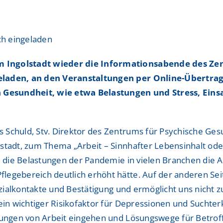
ShuntZentrum
ShuntZentrum
Sportmedizinisches Ze
Sportmedizinisches Ze
ch eingeladen
Studienzentrum
Studienzentrum
m Ingolstadt wieder die Informationsabende des Zen
TraumaZentrum
TraumaZentrum
geladen, an den Veranstaltungen per Online-Übertra
 Gesundheit, wie etwa Belastungen und Stress, Ei
Viszeralonkologisches
Viszeralonkologisches
ologie & Immonologie
ologie & Immonologie
Schuld, Stv. Direktor des Zentrums für Psychische Gesun
lstadt, zum Thema „Arbeit – Sinnhafter Lebensinhalt od
de die Belastungen der Pandemie in vielen Branchen die 
gebereich deutlich erhöht hätte. Auf der anderen Seite 
Sozialkontakte und Bestätigung und ermöglicht uns nicht 
 ein wichtiger Risikofaktor für Depressionen und Suchter
rkungen von Arbeit eingehen und Lösungswege für Betro