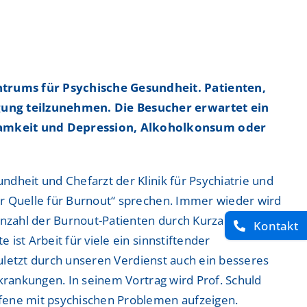
ntrum
ntrum
trums für Psychische Gesundheit. Patienten,
gung teilzunehmen. Die Besucher erwartet ein
nsamkeit und Depression, Alkoholkonsum oder
 Zentrum
 Zentrum
dheit und Chefarzt der Klinik für Psychiatrie und
er Quelle für Burnout“ sprechen. Immer wieder wird
Anzahl der Burnout-Patienten durch Kurzarbeit,
Kontakt
ist Arbeit für viele ein sinnstiftender
zuletzt durch unseren Verdienst auch ein besseres
krankungen. In seinem Vortrag wird Prof. Schuld
ffene mit psychischen Problemen aufzeigen.