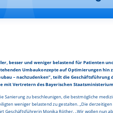
Interdisziplinäres Wir
Interdisziplinäres Wir
d Hämatologie-
d Hämatologie-
Interprofessionelles S
Interprofessionelles S
Magenchirurgie Zentr
Magenchirurgie Zentr
MutterKindZentrum
MutterKindZentrum
Onkologisches Zentru
Onkologisches Zentru
eller, besser und weniger belastend für Patienten u
Palliativstation
Palliativstation
bestehenden Umbaukonzepte auf Optimierungen hin z
Klinikum Ingolstadt – Startseite alt
Klinikum Ingolstadt – Startseite alt
eubau – nachzudenken“, teilt die Geschäftsführung d
Pankreaskrebszentru
Pankreaskrebszentru
Voraussetzungen & Dokumente
Voraussetzungen & Dokumente
che mit Vertretern des Bayerischen Staatsministeriu
Parkinson-Zentrum
Parkinson-Zentrum
Bewerbung und Ansprechpartner
Bewerbung und Ansprechpartner
die Sanierung zu beschleunigen, die bestmögliche medi
Prostatakarzinom Zen
Prostatakarzinom Zen
ligten weniger belastend zu gestalten. „Die derzeitige
Hospitationen
Hospitationen
rt Geschäftsführerin Monika Röther. „Wir wollen nun a
ShuntZentrum
ShuntZentrum