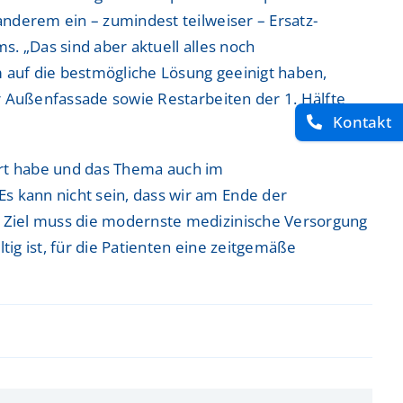
nderem ein – zumindest teilweiser – Ersatz-
ntrum
ntrum
. „Das sind aber aktuell alles noch
 auf die bestmögliche Lösung geeinigt haben,
r Außenfassade sowie Restarbeiten der 1. Hälfte
Kontakt
 Zentrum
 Zentrum
dert habe und das Thema auch im
 kann nicht sein, dass wir am Ende der
 Ziel muss die modernste medizinische Versorgung
tig ist, für die Patienten eine zeitgemäße