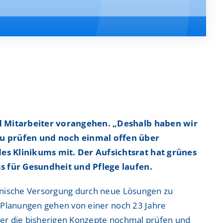
belsäulenzentrum
belsäulenzentrum
Administration & Management
Administration & Management
imulations-und Weiterbildungszentrum (ISI)
imulations-und Weiterbildungszentrum (ISI)
um
um
m
m
nd Mitarbeiter vorangehen. „Deshalb haben wir
u prüfen und noch einmal offen über
Aktuelle Stellenangebote
Aktuelle Stellenangebote
es Klinikums mit. Der Aufsichtsrat hat grünes
m
m
Initiativbewerbungen
Initiativbewerbungen
ms für Gesundheit und Pflege laufen.
Bewerbungsprozess & Tipps
Bewerbungsprozess & Tipps
zinische Versorgung durch neue Lösungen zu
trum
trum
n Planungen gehen von einer noch 23 Jahre
ber die bisherigen Konzepte nochmal prüfen und