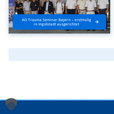
AO Trauma Seminar Bayern – erstmalig
in Ingolstadt ausgerichtet