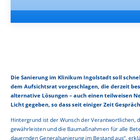
Frauenheilkunde und Geburtshilfe
Insights & Events
Frauenheilkunde und Geburtshilfe
Insights & Events
Gastroenterologie, Hepatologie, Diabetologie un
Gastroenterologie, Hepatologie, Diabetologie un
Onkologie
Onkologie
Gefäßchirurgie
Gefäßchirurgie
Hals-Nasen-Ohren-Heilkunde (HNO)
Hals-Nasen-Ohren-Heilkunde (HNO)
Laboratoriumsmedizin
Laboratoriumsmedizin
Die Sanierung im Klinikum Ingolstadt soll schn
dem Aufsichtsrat vorgeschlagen, die derzeit 
Ausbildung
Ausbildung
Kardiologie und Internistische Intensivmedizin
Kardiologie und Internistische Intensivmedizin
alternative Lösungen – auch einen teilweisen N
Studium
Studium
Licht gegeben, so dass seit einiger Zeit Gesprä
Kinder- und Jugendchirurgie
Kinder- und Jugendchirurgie
Praktisches Jahr
Praktisches Jahr
Hintergrund ist der Wunsch der Verantwortlichen, 
Nephrologie
Nephrologie
gewährleisten und die Baumaßnahmen für alle Betei
Praktika
Praktika
Neurochirurgie
Neurochirurgie
dauernden Generalsanierung im Bestand aus“, erklä