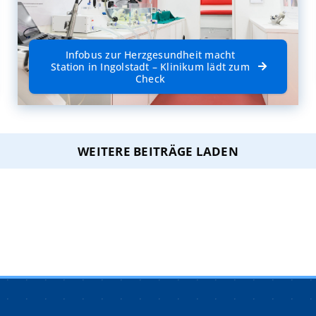
Infobus zur Herzgesundheit macht
Station in Ingolstadt – Klinikum lädt zum
Check
WEITERE BEITRÄGE LADEN