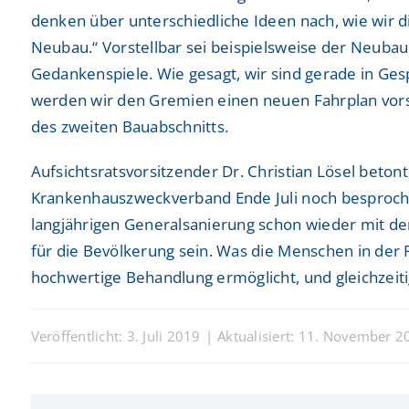
Freiwilligendienste
Freiwilligendienste
denken über unterschiedliche Ideen nach, wie wir d
Neurologie
Neurologie
Neubau.“ Vorstellbar sei beispielsweise der Neubau
Nuklearmedizin
Nuklearmedizin
Gedankenspiele. Wie gesagt, wir sind gerade in Ge
werden wir den Gremien einen neuen Fahrplan vorste
Orthopädie und Unfallchirurgie
Orthopädie und Unfallchirurgie
des zweiten Bauabschnitts.
Physikalische und Rehabilitative Medizin
Physikalische und Rehabilitative Medizin
Aufsichtsratsvorsitzender Dr. Christian Lösel beton
Pneumologie, Beatmungsmedizin, Thorakale Onk
Pneumologie, Beatmungsmedizin, Thorakale Onk
Krankenhauszweckverband Ende Juli noch besproche
langjährigen Generalsanierung schon wieder mit d
Radiologie und Neuroradiologie
Radiologie und Neuroradiologie
für die Bevölkerung sein. Was die Menschen in der R
hochwertige Behandlung ermöglicht, und gleichzeitig
Strahlentherapie und radiologische Onkologie
Strahlentherapie und radiologische Onkologie
Urologie
Urologie
Veröffentlicht: 3. Juli 2019
|
Aktualisiert: 11. November 2