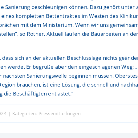
ie Sanierung beschleunigen können. Dazu gehört unter a
Sportmedizinisches Ze
Sportmedizinisches Ze
 eines kompletten Bettentraktes im Westen des Klinikums
sprächen mit dem Ministerium. Wenn wir uns gemeinsam
Studienzentrum
Studienzentrum
llen“, so Röther. Aktuell laufen die Bauarbeiten an de
TraumaZentrum
TraumaZentrum
Viszeralonkologisches
Viszeralonkologisches
t, dass sich an der aktuellen Beschlusslage nichts geän
ologie & Immonologie
ologie & Immonologie
n werde. Er begrüße aber den eingeschlagenen Weg: „Es
er nächsten Sanierungswelle beginnen müssen. Oberstes
egion brauchen, ist eine Lösung, die schnell und nachhal
 die Beschäftigten entlastet.“
024
|
Kategorien:
Pressemitteilungen