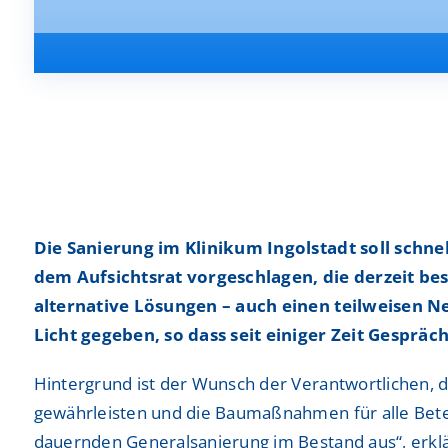
Frauenheilkunde und Geburtshilfe
Insights & Events
Frauenheilkunde und Geburtshilfe
Insights & Events
Gastroenterologie, Hepatologie, Diabetologie un
Gastroenterologie, Hepatologie, Diabetologie un
Onkologie
Onkologie
Gefäßchirurgie
Gefäßchirurgie
Hals-Nasen-Ohren-Heilkunde (HNO)
Hals-Nasen-Ohren-Heilkunde (HNO)
Laboratoriumsmedizin
Laboratoriumsmedizin
Die Sanierung im Klinikum Ingolstadt soll schn
dem Aufsichtsrat vorgeschlagen, die derzeit 
Ausbildung
Ausbildung
Kardiologie und Internistische Intensivmedizin
Kardiologie und Internistische Intensivmedizin
alternative Lösungen – auch einen teilweisen N
Studium
Studium
Licht gegeben, so dass seit einiger Zeit Gesprä
Kinder- und Jugendchirurgie
Kinder- und Jugendchirurgie
Praktisches Jahr
Praktisches Jahr
Hintergrund ist der Wunsch der Verantwortlichen, 
Nephrologie
Nephrologie
gewährleisten und die Baumaßnahmen für alle Betei
Praktika
Praktika
Neurochirurgie
Neurochirurgie
dauernden Generalsanierung im Bestand aus“, erklä