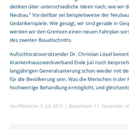
Freiwilligendienste
Freiwilligendienste
denken über unterschiedliche Ideen nach, wie wir d
Neurologie
Neurologie
Neubau.“ Vorstellbar sei beispielsweise der Neubau
Nuklearmedizin
Nuklearmedizin
Gedankenspiele. Wie gesagt, wir sind gerade in Ge
werden wir den Gremien einen neuen Fahrplan vorste
Orthopädie und Unfallchirurgie
Orthopädie und Unfallchirurgie
des zweiten Bauabschnitts.
Physikalische und Rehabilitative Medizin
Physikalische und Rehabilitative Medizin
Aufsichtsratsvorsitzender Dr. Christian Lösel beton
Pneumologie, Beatmungsmedizin, Thorakale Onk
Pneumologie, Beatmungsmedizin, Thorakale Onk
Krankenhauszweckverband Ende Juli noch besproche
langjährigen Generalsanierung schon wieder mit d
Radiologie und Neuroradiologie
Radiologie und Neuroradiologie
für die Bevölkerung sein. Was die Menschen in der R
hochwertige Behandlung ermöglicht, und gleichzeitig
Strahlentherapie und radiologische Onkologie
Strahlentherapie und radiologische Onkologie
Urologie
Urologie
Veröffentlicht: 3. Juli 2019
|
Aktualisiert: 11. November 2