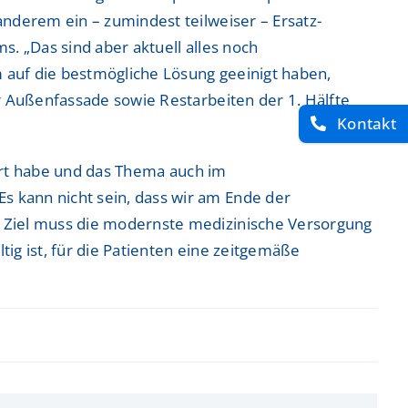
nderem ein – zumindest teilweiser – Ersatz-
ntrum
ntrum
. „Das sind aber aktuell alles noch
 auf die bestmögliche Lösung geeinigt haben,
r Außenfassade sowie Restarbeiten der 1. Hälfte
Kontakt
 Zentrum
 Zentrum
dert habe und das Thema auch im
 kann nicht sein, dass wir am Ende der
 Ziel muss die modernste medizinische Versorgung
tig ist, für die Patienten eine zeitgemäße