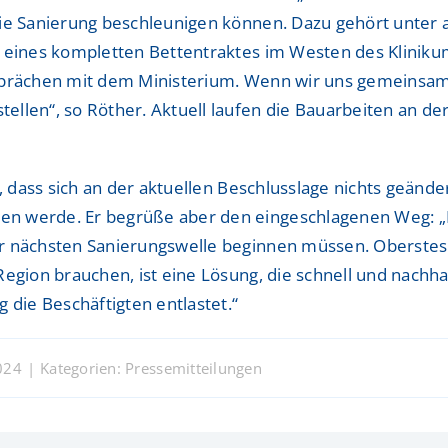
ie Sanierung beschleunigen können. Dazu gehört unter a
Sportmedizinisches Ze
Sportmedizinisches Ze
 eines kompletten Bettentraktes im Westen des Klinikums
sprächen mit dem Ministerium. Wenn wir uns gemeinsam
Studienzentrum
Studienzentrum
llen“, so Röther. Aktuell laufen die Bauarbeiten an de
TraumaZentrum
TraumaZentrum
Viszeralonkologisches
Viszeralonkologisches
t, dass sich an der aktuellen Beschlusslage nichts geän
ologie & Immonologie
ologie & Immonologie
n werde. Er begrüße aber den eingeschlagenen Weg: „Es
er nächsten Sanierungswelle beginnen müssen. Oberstes
egion brauchen, ist eine Lösung, die schnell und nachhal
 die Beschäftigten entlastet.“
024
|
Kategorien:
Pressemitteilungen