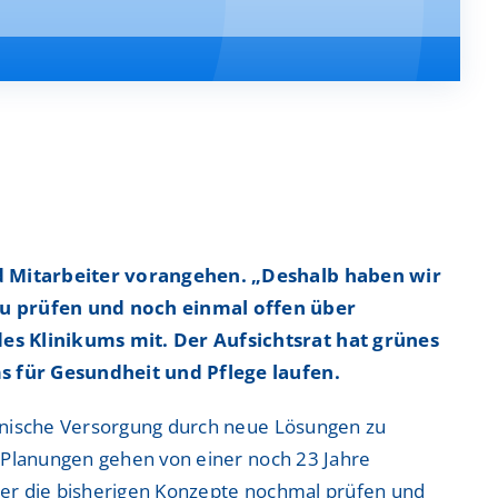
belsäulenzentrum
belsäulenzentrum
Administration & Management
Administration & Management
imulations-und Weiterbildungszentrum (ISI)
imulations-und Weiterbildungszentrum (ISI)
um
um
m
m
nd Mitarbeiter vorangehen. „Deshalb haben wir
u prüfen und noch einmal offen über
Aktuelle Stellenangebote
Aktuelle Stellenangebote
es Klinikums mit. Der Aufsichtsrat hat grünes
m
m
Initiativbewerbungen
Initiativbewerbungen
ms für Gesundheit und Pflege laufen.
Bewerbungsprozess & Tipps
Bewerbungsprozess & Tipps
zinische Versorgung durch neue Lösungen zu
trum
trum
n Planungen gehen von einer noch 23 Jahre
ber die bisherigen Konzepte nochmal prüfen und