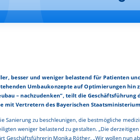
Interdisziplinäres Wir
Interdisziplinäres Wir
d Hämatologie-
d Hämatologie-
Interprofessionelles S
Interprofessionelles S
Magenchirurgie Zentr
Magenchirurgie Zentr
MutterKindZentrum
MutterKindZentrum
Onkologisches Zentru
Onkologisches Zentru
eller, besser und weniger belastend für Patienten u
Palliativstation
Palliativstation
bestehenden Umbaukonzepte auf Optimierungen hin z
Klinikum Ingolstadt – Startseite alt
Klinikum Ingolstadt – Startseite alt
eubau – nachzudenken“, teilt die Geschäftsführung d
Pankreaskrebszentru
Pankreaskrebszentru
Voraussetzungen & Dokumente
Voraussetzungen & Dokumente
che mit Vertretern des Bayerischen Staatsministeriu
Parkinson-Zentrum
Parkinson-Zentrum
Bewerbung und Ansprechpartner
Bewerbung und Ansprechpartner
die Sanierung zu beschleunigen, die bestmögliche medi
Prostatakarzinom Zen
Prostatakarzinom Zen
ligten weniger belastend zu gestalten. „Die derzeitige
Hospitationen
Hospitationen
rt Geschäftsführerin Monika Röther. „Wir wollen nun a
ShuntZentrum
ShuntZentrum