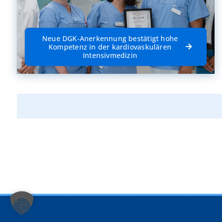
Neue DGK-Anerkennung bestätigt hohe
Kompetenz in der kardiovaskulären
Intensivmedizin