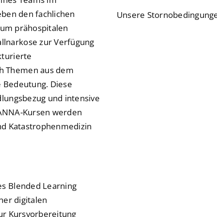
eben den fachlichen
Unsere Stornobedingunge
 zum prähospitalen
lnarkose zur Verfügung
turierte
ch Themen aus dem
te Bedeutung. Diese
dlungsbezug und intensive
on ANNA-Kursen werden
und Katastrophenmedizin
es Blended Learning
ner digitalen
ur Kursvorbereitung