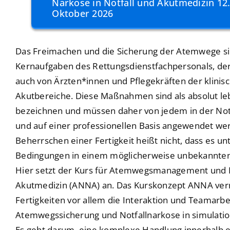
Narkose in Notfall und Akutmedizin 12.
Oktober 2026
Das Freimachen und die Sicherung der Atemwege si
Kernaufgaben des Rettungsdienstfachpersonals, der
auch von Ärzten*innen und Pflegekräften der klinisc
Akutbereiche. Diese Maßnahmen sind als absolut le
bezeichnen und müssen daher von jedem in der Notf
und auf einer professionellen Basis angewendet we
Beherrschen einer Fertigkeit heißt nicht, dass es un
Bedingungen in einem möglicherweise unbekannten
Hier setzt der Kurs für Atemwegsmanagement und N
Akutmedizin (ANNA) an. Das Kurskonzept ANNA verm
Fertigkeiten vor allem die Interaktion und Teamarbe
Atemwegssicherung und Notfallnarkose in simulatio
Es geht darum, eine komplexe Handlung innerhalb 