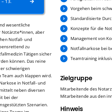
 – 13.
Vorgehen beim schw
Standardisierte Dur
nd wesentliche
Konzepte für die Not
 Notärzte*innen, aber
Management von Komp
hen Notfall- und
bensrettend zu
Notfallnarkose bei 
allmedizin Tätigen sicher
Teamtraining inklusi
rden können. Das reine
ter schwierigen
 Team auch klappen wird.
Zielgruppe
arkose in Notfall- und
Mitarbeitende des Notarzt
ittelt neben diversen
Mitarbeitende aus den inn
it bei der
nsgestützten Szenarien.
Hinweis
eines Teams im