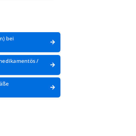
n) bei
(medikamentös /
fäße