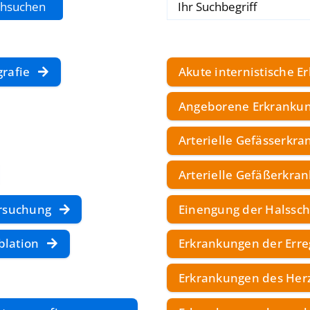
rafie
Akute internistische 
Angeborene Erkrankun
Arterielle Gefässerkr
Arterielle Gefäßerkra
rsuchung
Einengung der Halssch
blation
Erkrankungen der Err
Erkrankungen des Her