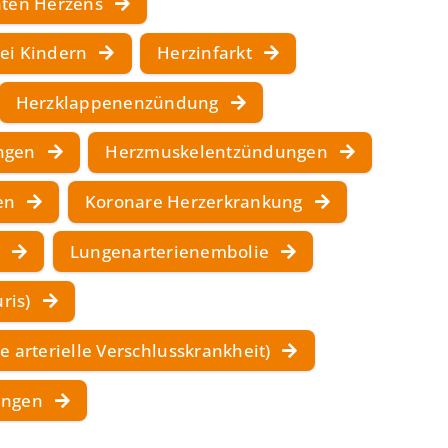
hten Herzens
ei Kindern
Herzinfarkt
Herzklappenenzündung
ngen
Herzmuskelentzündungen
en
Koronare Herzerkrankung
)
Lungenarterienembolie
ris)
 arterielle Verschlusskrankheit)
ungen