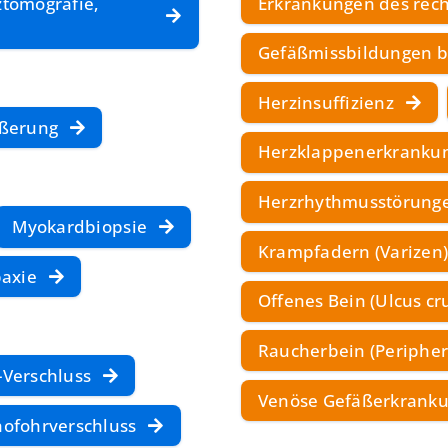
tomografie,
Erkrankungen des rec
Gefäßmissbildungen b
Herzinsuffizienz
ößerung
Herzklappenerkranku
Herzrhythmusstörung
Myokardbiopsie
Krampfadern (Varizen
paxie
Offenes Bein (Ulcus cru
Raucherbein (Periphere
-Verschluss
Venöse Gefäßerkrank
hofohrverschluss