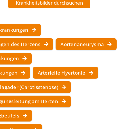
Erkrankungen
gen des Herzens
Aortenaneurysma
ankungen
nkungen
Arterielle Hyertonie
lagader (Carotisstenose)
egungsleitung am Herzen
zbeutels